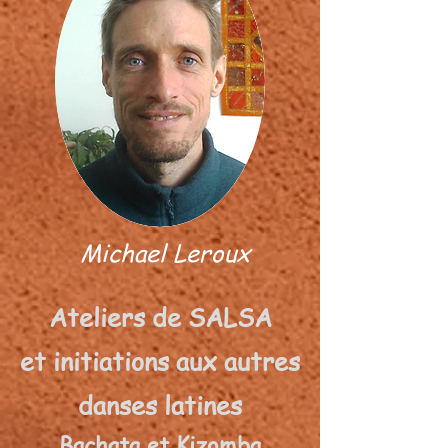
Michael Leroux
Ateliers de SALSA
et initiations aux autres
danses latines
Bachata et Kizomba