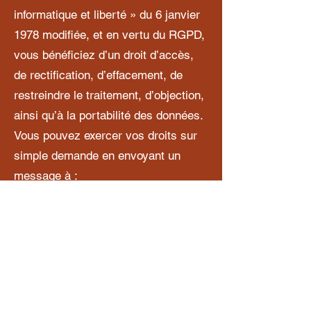
informatique et liberté » du 6 janvier
1978 modifiée, et en vertu du RGPD,
vous bénéficiez d’un droit d’accès,
de rectification, d’effacement, de
restreindre le traitement, d’objection,
ainsi qu’à la portabilité des données.
Vous pouvez exercer vos droits sur
simple demande en envoyant un
message à :
dojoesperaza@gmail.com
Service d’analyse d’audience :
Ce site utilise Google Analytics, un
service d’analyse de site internet
fourni par Google Inc. (« Google »).