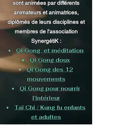
sont animées par différents
animateurs et animatrices,
diplômés de leurs disciplines et
membres de l'association
SynergétiK :
Qi Gong et méditation
Qi Gong doux
Qi Gong
des 12
mouvements
Qi Gong pour nourrir
l'intérieur
Taï Chi / Kung fu enfants
et adultes
Hygiène du dos, Fit Ball,