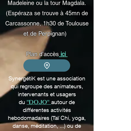
Madeleine ou la tour Magdala.
(Espéraza se trouve à 45mn de
Carcassonne, 1h30 de Toulouse
et de Perpignan)
Plan d'accès
ici
SynergétiK est une association
qui regroupe des animateurs,
intervenants et usagers
"DOJO"
du
autour de
différentes activités
hebodomadaires
(Taï Chi, yoga,
danse,
méditation,
...) ou de