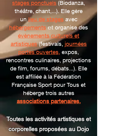
stages ponctuels
(Biodanza,
théâtre, chant,...). Elle gère
un
lieu de stages
avec
et
héberge
ments
organise des
évènements culturels et
artistiques
(festivals,
journées
portes ouvertes,
expos
,
rencontres culinaires,
projections
de film, forums, débats...). Elle
est affiliée à la Fédération
Française Sport pour Tous et
héberge trois autres
associations partenaires.
Toutes les activités artistiques et
corporelles proposées au Dojo